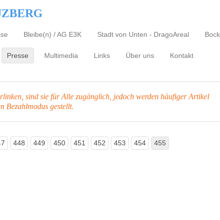
UZBERG
sse
Bleibe(n) / AG E3K
Stadt von Unten - DragoAreal
Bock
Presse
Multimedia
Links
Über uns
Kontakt
inken, sind sie für Alle zugänglich, jedoch werden häufiger Artikel
en Bezahlmodus gestellt.
47
448
449
450
451
452
453
454
455