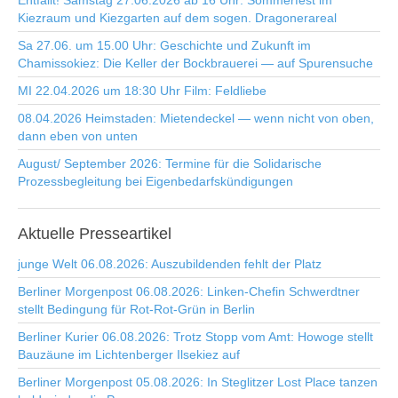
Entfällt! Samstag 27.06.2026 ab 16 Uhr: Sommerfest im
Kiezraum und Kiezgarten auf dem sogen. Dragonerareal
Sa 27.06. um 15.00 Uhr: Geschichte und Zukunft im
Chamissokiez: Die Keller der Bockbrauerei — auf Spurensuche
MI 22.04.2026 um 18:30 Uhr Film: Feldliebe
08.04.2026 Heimstaden: Mietendeckel — wenn nicht von oben,
dann eben von unten
August/ September 2026: Termine für die Solidarische
Prozessbegleitung bei Eigenbedarfskündigungen
Aktuelle
Presseartikel
junge Welt 06.08.2026: Auszubildenden fehlt der Platz
Berliner Morgenpost 06.08.2026: Linken-Chefin Schwerdtner
stellt Bedingung für Rot-Rot-Grün in Berlin
Berliner Kurier 06.08.2026: Trotz Stopp vom Amt: Howoge stellt
Bauzäune im Lichtenberger Ilsekiez auf
Berliner Morgenpost 05.08.2026: In Steglitzer Lost Place tanzen