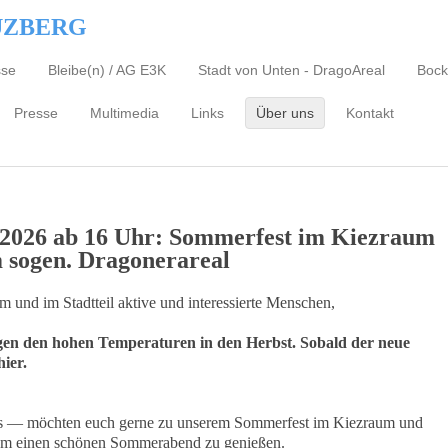
UZBERG
sse
Bleibe(n) / AG E3K
Stadt von Unten - DragoAreal
Bock
Presse
Multimedia
Links
Über uns
Kontakt
.2026 ab 16 Uhr:
Sommerfest im Kiezraum
 sogen. Dragonerareal
 und im Stadtteil aktive und interessierte Menschen,
gen den hohen Temperaturen in den Herbst. Sobald der neue
hier.
ms — möchten euch gerne zu unserem Sommerfest im Kiezraum und
sam einen schönen Sommerabend zu genießen.