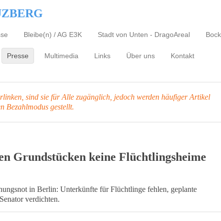
UZBERG
sse
Bleibe(n) / AG E3K
Stadt von Unten - DragoAreal
Bock
Presse
Multimedia
Links
Über uns
Kontakt
inken, sind sie für Alle zugänglich, jedoch werden häufiger Artikel
en Bezahlmodus gestellt.
ten Grundstücken keine Flüchtlingsheime
ngsnot in Berlin: Unterkünfte für Flüchtlinge fehlen, geplante
Senator verdichten.