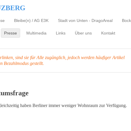
UZBERG
sse
Bleibe(n) / AG E3K
Stadt von Unten - DragoAreal
Bock
Presse
Multimedia
Links
Über uns
Kontakt
inken, sind sie für Alle zugänglich, jedoch werden häufiger Artikel
en Bezahlmodus gestellt.
tumsfrage
leichzeitig haben Berliner immer weniger Wohnraum zur Verfügung.