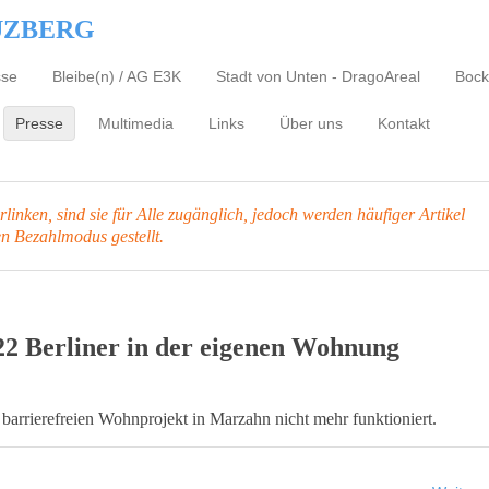
UZBERG
sse
Bleibe(n) / AG E3K
Stadt von Unten - DragoAreal
Bock
Presse
Multimedia
Links
Über uns
Kontakt
inken, sind sie für Alle zugänglich, jedoch werden häufiger Artikel
en Bezahlmodus gestellt.
 22 Berliner in der eigenen Wohnung
barrierefreien Wohnprojekt in Marzahn nicht mehr funktioniert.