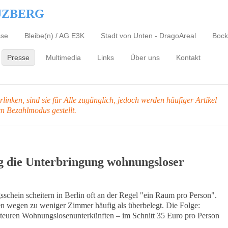
UZBERG
sse
Bleibe(n) / AG E3K
Stadt von Unten - DragoAreal
Bock
Presse
Multimedia
Links
Über uns
Kontakt
inken, sind sie für Alle zugänglich, jedoch werden häufiger Artikel
en Bezahlmodus gestellt.
 die Unterbringung wohnungsloser
chein scheitern in Berlin oft an der Regel "ein Raum pro Person".
 wegen zu weniger Zimmer häufig als überbelegt. Die Folge:
in teuren Wohnungslosenunterkünften – im Schnitt 35 Euro pro Person