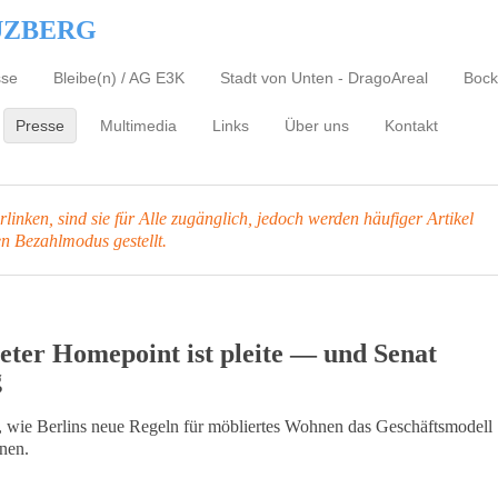
UZBERG
sse
Bleibe(n) / AG E3K
Stadt von Unten - DragoAreal
Bock
Presse
Multimedia
Links
Über uns
Kontakt
inken, sind sie für Alle zugänglich, jedoch werden häufiger Artikel
en Bezahlmodus gestellt.
ter Homepoint ist pleite — und Senat
g
gt, wie Berlins neue Regeln für möbliertes Wohnen das Geschäftsmodell
nen.