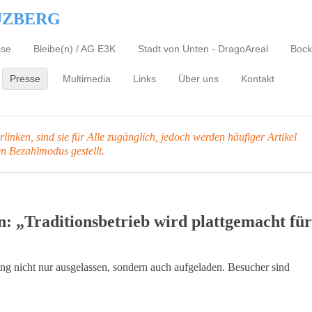
UZBERG
sse
Bleibe(n) / AG E3K
Stadt von Unten - DragoAreal
Bock
Presse
Multimedia
Links
Über uns
Kontakt
inken, sind sie für Alle zugänglich, jedoch werden häufiger Artikel
en Bezahlmodus gestellt.
: „Traditionsbetrieb wird plattgemacht für
g nicht nur ausgelassen, sondern auch aufgeladen. Besucher sind