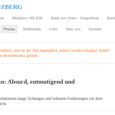
UZBERG
sse
Bleibe(n) / AG E3K
Stadt von Unten - DragoAreal
Bock
Presse
Multimedia
Links
Über uns
Kontakt
inken, sind sie für Alle zugänglich, jedoch werden häufiger Artikel
en Bezahlmodus gestellt.
in: Absurd, entmutigend und
edakteurin lange Schlangen und seltsame Forderungen vor dem
icht.