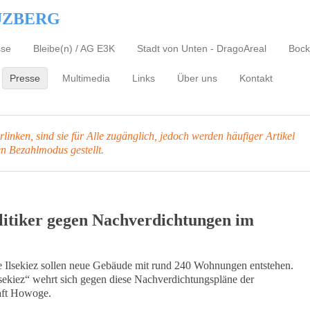
UZBERG
sse
Bleibe(n) / AG E3K
Stadt von Unten - DragoAreal
Bock
Presse
Multimedia
Links
Über uns
Kontakt
inken, sind sie für Alle zugänglich, jedoch werden häufiger Artikel
en Bezahlmodus gestellt.
olitiker gegen Nachverdichtungen im
 Ilsekiez sollen neue Gebäude mit rund 240 Wohnungen entstehen.
Ilsekiez“ wehrt sich gegen diese Nachverdichtungspläne der
aft Howoge.