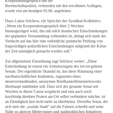
Kooperationsgespräch mit der
Bereitschaftspolizei, verbunden mit den erwähnten Auflagen,
wurde erst am heutigen 05.08. angeboten.
Dazu Lukas Selchow, ein Sprecher des Syndikat-Kollektivs:
„Wenn ein Kooperationsgespräch über 2 Wochen
hinausgezögert wird, das mit solch drastischen Einschränkungen
der geplanten Versammlung verbunden ist, drängt sich stark der
Verdacht auf das hier eine ordentliche juristische Prüfung von
fragwürdigen polizeilichen Entscheidungen aufgrund der Kürze
der Zeit unmöglich gemacht werden soll.“
Zur allgemeinen Einordnung sagt Selchow weiter: „Diese
Entscheidung ist erneut ein Armutszeugnis des rot-rot-grünen
Senats. Der eigentliche Skandal ist, das diese Räumung einer
nachbarschaftlichen Institution, zugunsten eines
steuervermeidenden, anonymen Briefkastenfirmennetzwerks
überhaupt stattfinden soll. Dass sich der gesamte Senat seit
Wochen in dieser Causa wegduckt und nun auch noch
kurzfristig direkten Protest am Ort selbst verhindern möchte, ist
an Elendigkeit fast nicht mehr zu überbieten. Derselbe Senat, der
sich stets die „soziale Stadt“ auf die Fahnen schreibt und seine
Nähe zu aktiven Mieter:innen und stadtpolitischen Initiativen