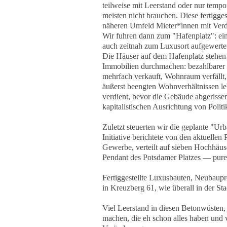
teilweise mit Leerstand oder nur temp
meisten nicht brauchen. Diese fertigge
näheren Umfeld Mieter*innen mit Verd
Wir fuhren dann zum "Hafenplatz": ei
auch zeitnah zum Luxusort aufgewerte
Die Häuser auf dem Hafenplatz stehen f
Immobilien durchmachen: bezahlbarer 
mehrfach verkauft, Wohnraum verfällt,
äußerst beengten Wohnverhältnissen le
verdient, bevor die Gebäude abgeris
kapitalistischen Ausrichtung von Politi
Zuletzt steuerten wir die geplante "Urb
Initiative berichtete von den aktuelle
Gewerbe, verteilt auf sieben Hochhäuser
Pendant des Potsdamer Platzes — pur
Fertiggestellte Luxusbauten, Neubaupr
in Kreuzberg 61, wie überall in der Sta
Viel Leerstand in diesen Betonwüsten, 
machen, die eh schon alles haben und v