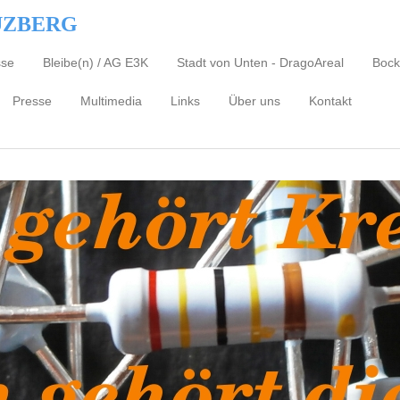
UZBERG
sse
Bleibe(n) / AG E3K
Stadt von Unten - DragoAreal
Bock
Presse
Multimedia
Links
Über uns
Kontakt