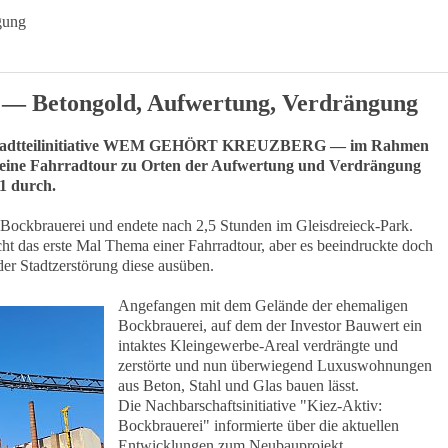
gung
r —
Betongold
, Aufwertung, Verdrängung
e Stadtteilinitiative WEM GEHÖRT KREUZBERG — im Rahmen
 eine Fahrradtour zu Orten der Aufwertung und Verdrängung
1 durch.
 Bockbrauerei und endete nach 2,5 Stunden im Gleisdreieck-Park.
ht das erste Mal Thema einer Fahrradtour, aber es beeindruckte doch
er Stadtzerstörung diese ausüben.
Angefangen mit dem Gelände der ehemaligen
Bockbrauerei, auf dem der Investor Bauwert ein
intaktes Kleingewerbe-Areal verdrängte und
zerstörte und nun überwiegend Luxuswohnungen
aus Beton, Stahl und Glas bauen lässt.
Die Nachbarschaftsinitiative "Kiez-Aktiv:
Bockbrauerei" informierte über die aktuellen
Entwicklungen zum Neubauprojekt.