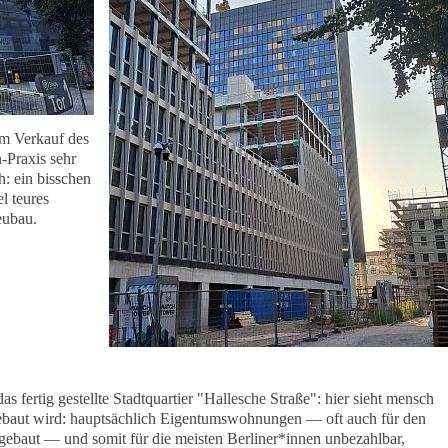
em Verkauf des
-Praxis sehr
h: ein bisschen
l teures
ubau.
as fertig gestellte Stadtquartier "Hallesche Straße": hier sieht mensch
 gebaut wird: hauptsächlich Eigentumswohnungen — oft auch für den
ebaut — und somit für die meisten Berliner*innen unbezahlbar,