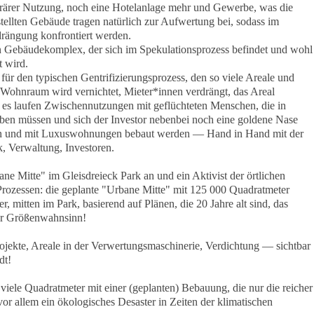
orärer Nutzung, noch eine Hotelanlage mehr und Gewerbe, was die
stellten Gebäude tragen natürlich zur Aufwertung bei, sodass im
rängung konfrontiert werden.
n Gebäudekomplex, der sich im Spekulationsprozess befindet und wohl
t wird.
ür den typischen Gentrifizierungsprozess, den so viele Areale und
Wohnraum wird vernichtet, Mieter*innen verdrängt, das Areal
 es laufen Zwischennutzungen mit geflüchteten Menschen, die in
ben müssen und sich der Investor nebenbei noch eine goldene Nase
sen und mit Luxuswohnungen bebaut werden — Hand in Hand mit der
k, Verwaltung, Investoren.
ane Mitte" im Gleisdreieck Park an und ein Aktivist der örtlichen
n Prozessen: die geplante "Urbane Mitte" mit 125 000 Quadratmeter
, mitten im Park, basierend auf Plänen, die 20 Jahre alt sind, das
er Größenwahnsinn!
ojekte, Areale in der Verwertungsmaschinerie, Verdichtung — sichtbar
dt!
viele Quadratmeter mit einer (geplanten) Bebauung, die nur die reicher
or allem ein ökologisches Desaster in Zeiten der klimatischen