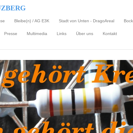
UZBERG
sse
Bleibe(n) / AG E3K
Stadt von Unten - DragoAreal
Bock
Presse
Multimedia
Links
Über uns
Kontakt